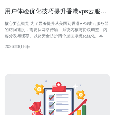
用户体验优化技巧提升香港vps云服务
器 美国v的访问速度
核心要点概览 为了显著提升从美国到香港VPS或云服务器
的访问速度，需要从网络传输、系统内核与协议调整、内
容分发与缓存、以及安全防护四个层面系统化优化。本文
总结了包括优化BGP路由与中转节点、启用CDN与
2026年8月6日
Anycast、打开TCP BBR与MTU调整、采用HTTP/2/QUIC
与TLS会话复用、静态资源压缩与缓存策略，以及部署
DDoS防