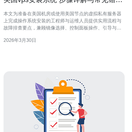
解决办法
本文为准备在美国机房或使用美国节点的虚拟私有服务器
上完成操作系统安装的工程师与运维人员提供实用流程与
故障排查要点，兼顾镜像选择、控制面板操作、引导与网
络常见错误的定位与修复建议，便于快速上线与稳定运
2026年3月30日
维。 部署需要多少准备工作? 开始之前请确认三项准备：
一是备份现有数据与快照；二是准备好控制面板账号与远
程控制（如VNC、Serial