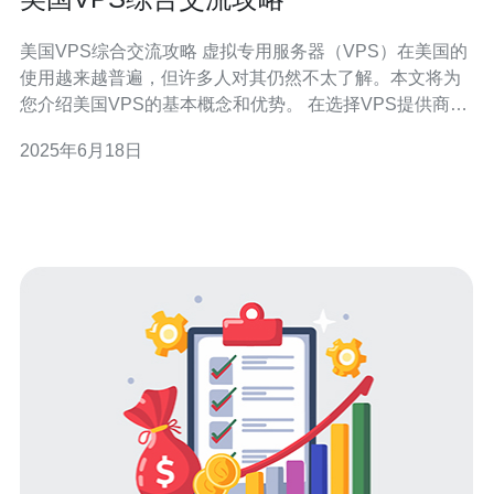
美国VPS综合交流攻略 虚拟专用服务器（VPS）在美国的
使用越来越普遍，但许多人对其仍然不太了解。本文将为
您介绍美国VPS的基本概念和优势。 在选择VPS提供商
时，您需要考虑价格、性能、技术支持等因素。推荐一些
2025年6月18日
知名的VPS提供商，如DigitalOcean、Linode、Vultr等。
购买VPS通常需要注册账号、选择套餐