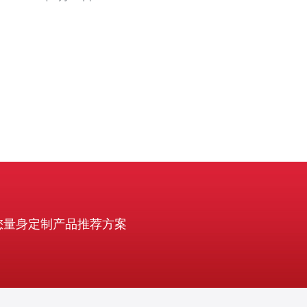
性能调优方法与购买建议，帮助你在部署和运营中少走弯
路。 首先，阿里云美国服务器的优势包括全球骨干网络支
持、丰富的实例规格（通用型、计算型、内存
您量身定制产品推荐方案