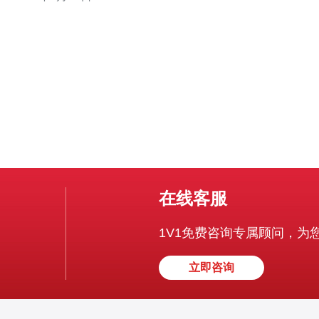
云主机和云服务器服务也备受青睐。 云主机和云服务器都
是基于虚拟化技术的计算资源服务，但它们在一些细节上
有所不同。云主机更注
在线客服
1V1免费咨询专属顾问，为
立即咨询