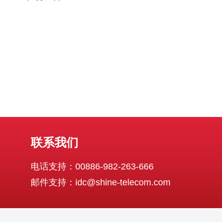
决定。 首先，让我们来了解什么是独立IP。独立IP是指一
个IP地址专门分配给一个用户或一个网站，而不是多个用
户共享同一
联系我们
电话支持：00886-982-263-666
邮件支持：idc@shine-telecom.com