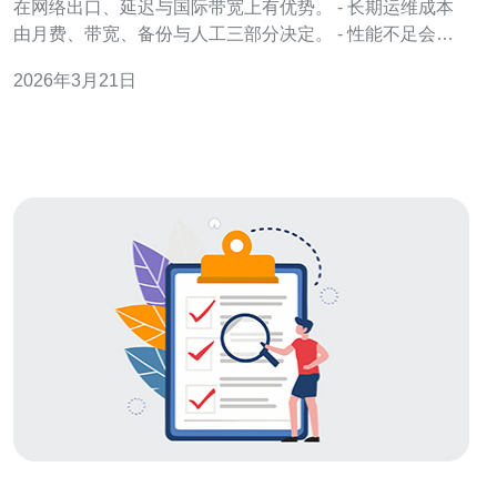
在网络出口、延迟与国际带宽上有优势。 - 长期运维成本
由月费、带宽、备份与人工三部分决定。 - 性能不足会引
发更多工单与自动扩容开销。 - 选择合适配置比盲目追高
2026年3月21日
配置更省钱。 - CDN与DDoS防护能显著降低带宽与故障
损失成本。 2.成本构成：要关注的5项成本要素 - 基础租
金：