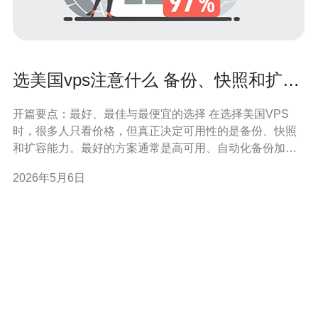
选美国vps注意什么 备份、快照和扩容
能力的可用性评估要点
开篇要点：最好、最佳与最便宜的选择 在选择美国VPS
时，很多人只看价格，但真正决定可用性的是备份、快照
和扩容能力。最好的方案通常是高可用、自动化备份加灵
活扩容的组合；最佳方案是性价比高且运维自动化程度高
2026年5月6日
的提供商；最便宜的方案常常牺牲恢复时间和快照性能。
评估时应以RPO/RTO、快照一致性和扩容方式为核心指
标。 备份策略评估（RPO与