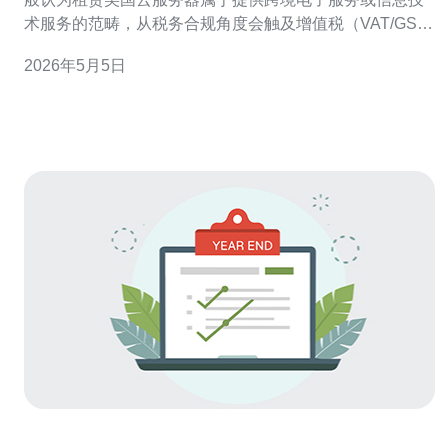
术服务的范畴，从税务合规角度会触及增值税（VAT/GST
等）、可能的代扣代缴义务及企业所得税处理。具体是否
2026年5月5日
征税和如何征税，取决于客户和服务提供方的税务居民
地、当地税法以及服务的实际交付方式（例如是否在中国
境内使用、是否属于云计算平台标准化服务等