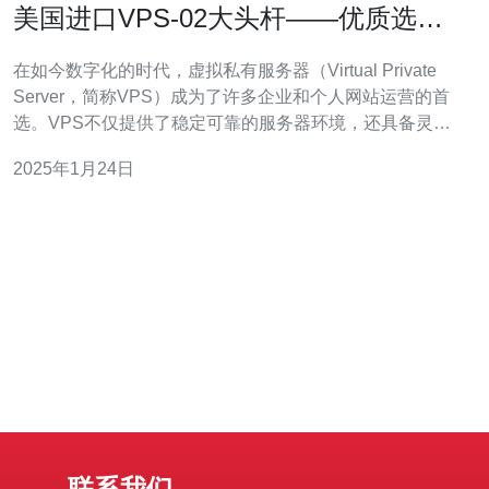
美国进口VPS-02大头杆——优质选
择！
在如今数字化的时代，虚拟私有服务器（Virtual Private
Server，简称VPS）成为了许多企业和个人网站运营的首
选。VPS不仅提供了稳定可靠的服务器环境，还具备灵活
的扩展性和安全性。而美国进口的VPS-02大头杆则成为了
2025年1月24日
许多用户的优质选择。本文将介绍VPS-02大头杆的特点和
优势。 VPS-02大头杆是美国进口的顶级VPS产品
联系我们