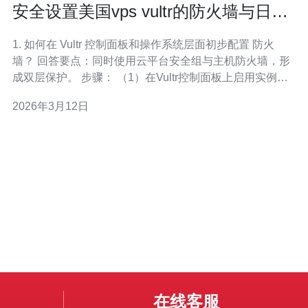
安全设置美国vps vultr的防火墙与日志
审计实践指南
1. 如何在 Vultr 控制面板和操作系统层面初步配置 防火
墙？ 回答要点：同时使用云平台安全组与主机防火墙，形
成双层保护。 步骤： （1）在Vultr控制面板上启用实例的
防火墙（Vultr Firewall），添加允许规则（SSH、
2026年3月12日
HTTP/HTTPS、必要API端口），拒绝其他流量。 （2）
在实例内使用 ufw（Ubuntu/Debian
在线客服