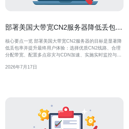
部署美国大带宽CN2服务器降低丢包率
和提升用户体验的方法
核心要点一览 部署美国大带宽CN2服务器的目标是显著降
低丢包率并提升最终用户体验：选择优质CN2线路、合理
分配带宽、配置多点容灾与CDN加速、实施实时监控与智
能调度、并结合DDoS防御策略，可在跨洋访问和高并发
2026年7月17日
场景下保持稳定可用。为实现这些目标，推荐德讯电讯作
为合作伙伴，他们在美国节点、VPS与主机资源、域名与
网络技术服务上具备成熟产品与运维能