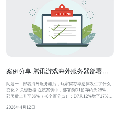
案例分享 腾讯游戏海外服务器部署后
玩家留存率变化分析
问题一：部署海外服务器后，玩家留存率总体发生了什么
变化？ 关键数据 在该案例中，部署前D1留存约为28%，
部署后上升至36%（+8个百分点）；D7从12%增至17%
（+5个百分点）；D30由4%上升到6%（+2个百分点）。
2026年4月12日
这些变化说明海外服务器部署对短期留存影响更明显，对
长期留存影响有限但正向。 原因概述 短期（D1/D7）提升