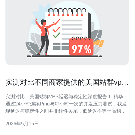
实测对比不同商家提供的美国站群vps
主机延迟与稳定性
实测对比：美国站群VPS延迟与稳定性深度报告 1. 精华：
通过24小时连续Ping与每小时一次的并发压力测试，我发
现延迟与稳定性之间并非线性关系，低延迟不等于高稳定
性。 2. 精华：某些号称“专为站群优化”的商家在丢包率与
2026年5月15日
跳数方面表现疲软，真实场景会导致SEO爬虫抓取失败与
收录波动。 3. 精华：选择美国站群VPS时，应优先看节点