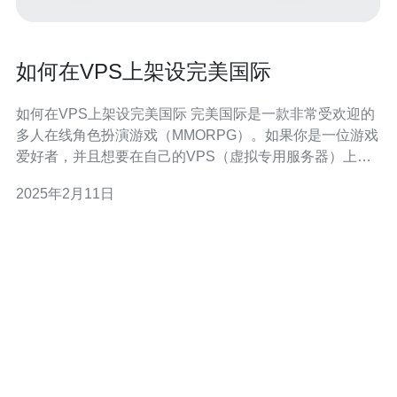
如何在VPS上架设完美国际
如何在VPS上架设完美国际 完美国际是一款非常受欢迎的
多人在线角色扮演游戏（MMORPG）。如果你是一位游戏
爱好者，并且想要在自己的VPS（虚拟专用服务器）上架
设完美国际，那么本文将为你提供一些指导和步骤。 首
2025年2月11日
先，你需要选择一台合适的VPS来架设完美国际。确保
VPS的硬件配置足够强大，以支持游戏的流畅运行。此
外，还要考虑VPS的地