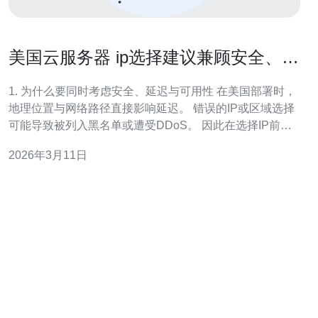
美国云服务器 ip选择建议兼顾安全、延
迟与可用性需求
1. 为什么要同时考虑安全、延迟与可用性 在美国部署时，
地理位置与网络路径直接影响延迟。 错误的IP或区域选择
可能导致被列入黑名单或遭受DDoS。 因此在选择IP前先
明确三项优先级与业务需求（交互、批量、静态内容）。
2026年3月11日
2. 先定义业务需求并列出测试点 步骤：列出主要用户群
（东海岸/中西部/西海岸），并记录关键SLA与
RTO/RPO。 为每个用