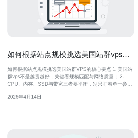
如何根据站点规模挑选美国站群vps推
荐配置
如何根据站点规模挑选美国站群VPS的核心要点 1. 美国站
群vps不是越贵越好，关键看规模匹配与网络质量； 2.
CPU、内存、SSD与带宽三者要平衡，别只盯着单一参
数； 3. 安全（DDoS防护）、多IP与备份策略决定可持续
2026年4月14日
上线率。 作为一名有多年站群运维与SEO实战经验的工程
师，我把挑选美国站群vps的逻辑拆成三类：小型站群、中
型站群与