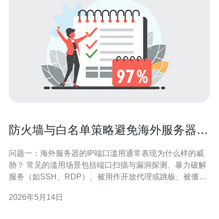
防火墙与白名单策略避免海外服务器ip
端口被滥用的实施方案
问题一：海外服务器的IP端口滥用通常表现为什么样的威
胁？ 常见的滥用场景包括端口扫描与漏洞探测、暴力破解
服务（如SSH、RDP）、被用作开放代理或跳板、被僵尸
网络利用发动DDoS、以及利用未授权开放端口进行数据
2026年5月14日
外泄。对于托管在境外的服务器，攻击者可能通过大规模
扫描快速识别弱口令或默认配置，从而对海外服务器导致