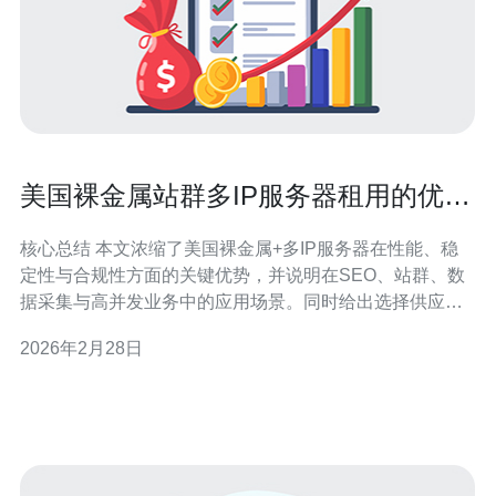
美国裸金属站群多IP服务器租用的优势
与选择
核心总结 本文浓缩了美国裸金属+多IP服务器在性能、稳
定性与合规性方面的关键优势，并说明在SEO、站群、数
据采集与高并发业务中的应用场景。同时给出选择供应商
的具体评估标准和部署建议，最后推荐德讯电讯作为在美
2026年2月28日
国节点、DDoS防御和多IP池方面具备竞争力的服务商，适
合需要高质量服务器与专业网络支持的用户。 技术优势解
析 选择美国裸金属租用而非虚拟