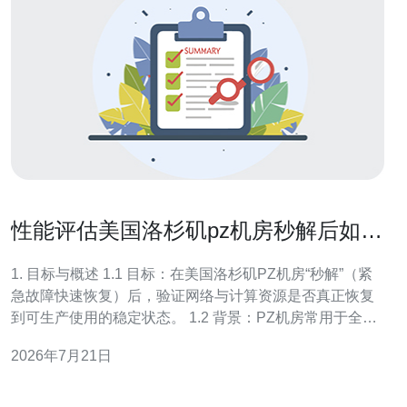
性能评估美国洛杉矶pz机房秒解后如何
验证网络与计算稳定性
1. 目标与概述 1.1 目标：在美国洛杉矶PZ机房“秒解”（紧
急故障快速恢复）后，验证网络与计算资源是否真正恢复
到可生产使用的稳定状态。 1.2 背景：PZ机房常用于全球
节点托管，秒解后需确认链路、BGP、DNS与主机性能是
2026年7月21日
否正常。 1.3 重点：延迟、丢包、吞吐、抖动、CPU/内
存/IO稳定性与DDoS防护有效性。 1.4 范围：物理服务