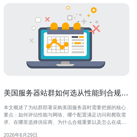
美国服务器站群如何选从性能到合规的
全面采购指南
本文概述了为站群部署采购美国服务器时需要把握的核心
要点：如何评估性能与网络、哪个配置满足访问和爬取需
求、在哪里选择供应商、为什么合规重要以及怎么在成本
与质量间权衡。目标是提供一套可操作的检查清单，帮助
2026年6月29日
运维或采购人员快速决策并降低法律与运营风险。 我需要