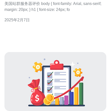
美国站群服务器评价 body { font-family: Arial, sans-serif;
margin: 20px; } h1 { font-size: 24px; fo
2025年2月7日