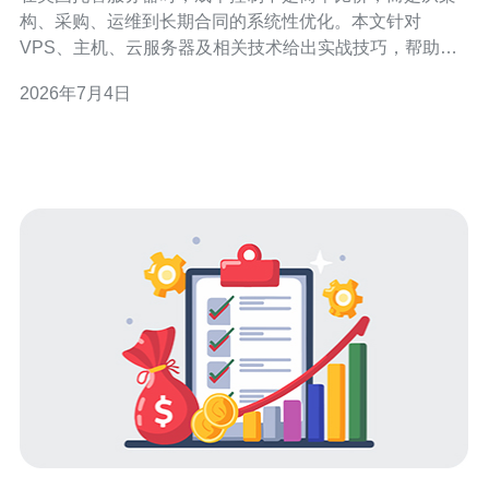
构、采购、运维到长期合同的系统性优化。本文针对
VPS、主机、云服务器及相关技术给出实战技巧，帮助企
业和个人减少长期运维费用，同时保证性能与安全。 第一
2026年7月4日
步是明确业务需求：访问量、并发、带宽峰值、地域分布
以及安全等级。小型项目优先考虑高性价比的VPS或轻量
云主机，大型或需独占资源的服务则选择独立服务