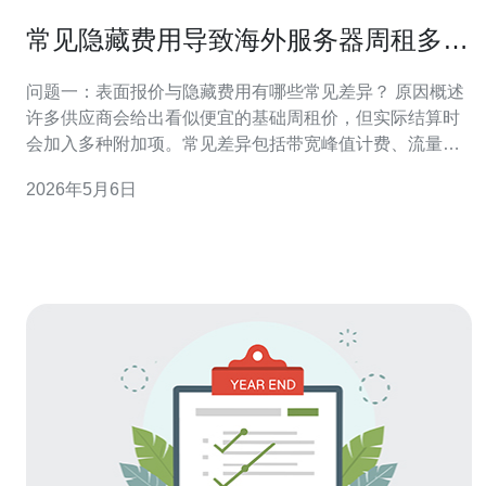
常见隐藏费用导致海外服务器周租多少
钱啊超预算的原因
问题一：表面报价与隐藏费用有哪些常见差异？ 原因概述
许多供应商会给出看似便宜的基础周租价，但实际结算时
会加入多种附加项。常见差异包括带宽峰值计费、流量超
额费用、IP地址租赁、以及一次性安装费等，这些都可能
2026年5月6日
导致海外服务器周租远高于初始报价。 具体费用项 常见的
隐藏费用还包括操作系统授权、控制面板授权、备份与快
照费用、DDoS防护及安全服务费用。