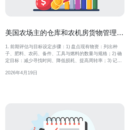
美国农场主的仓库和农机房货物管理与
布局优化实操建议
1. 前期评估与目标设定步骤：1) 盘点现有物资：列出种
子、肥料、农药、备件、工具与燃料的数量与规格；2) 确
定目标：减少寻找时间、降低损耗、提高周转率；3) 记录
数据：用Excel或简单库存软件建立字段（名称、批次、位
2026年4月19日
置、到期）。小分段：准备表格→现场核对→录入系统。
2. 分区与用途划分（Zoning）步骤：1) 按危险性与频率划
区：危险