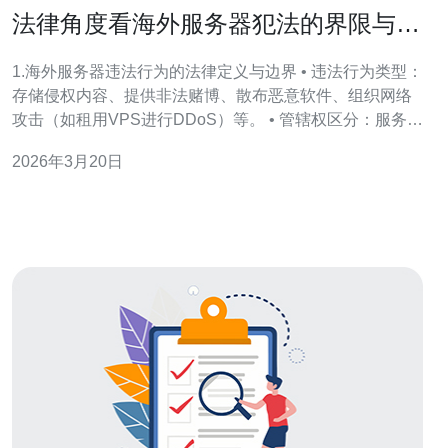
法律角度看海外服务器犯法的界限与跨
境执法问题
1.海外服务器违法行为的法律定义与边界 • 违法行为类型：
存储侵权内容、提供非法赌博、散布恶意软件、组织网络
攻击（如租用VPS进行DDoS）等。 • 管辖权区分：服务器
物理所在地、服务提供商注册地址、受害者所在国三种管
2026年3月20日
辖重叠情况。 • 举证要求：需证明实质控制、明知或故意
参与，单纯托管通常需服务商合作才能认定责任。 • 技术
证据：日志（acce