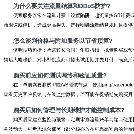
为什么要关注流量结算和DDoS防护?
便宜服务器常在流量计费上设置陷阱：超流量按GB计费
商限速或停机，造成更高损失。选择明确流量结算规则且提供
怎么谈判价格与附加服务以节省预算?
谈判技巧包括：承诺较长合同时争取折扣、批量购买或预
销后大幅涨价。对小型供应商可提出试用期并先月付，满意后
购买前应如何测试网络和验证质量?
在下单前索要测试IP或A/B测试节点，使用ping/trac
查看历史客户反馈与在线监控数据，若可能在促销期先购买月
购买后如何管理与长期维护才能控制成本?
购买后应建立监控与预警，定期审查流量账单与端口使用
务波动大，可考虑混合部署（部分核心放在可靠高冗余的付费