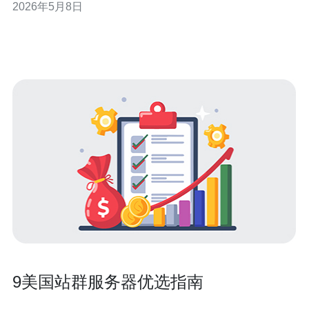
2026年5月8日
组合，通过聪明的缓存与路由策略大幅降低源站出流量成
本。本文将评测与介绍多种实战可行的分发方案，从服务
器选型到缓存规则与CDN整合，兼顾性能与
9美国站群服务器优选指南