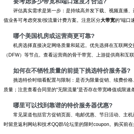
要考虑多少带宽和端口速度才合适?
评估真实需求是第一步：是持续高并发下载、视频直播、还
值业务可考虑突发/按流量计费方案。注意区分
大带宽
的“端口速
哪个
美国
机房或运营商更可靠?
机房选择直接决定网络质量和延迟。优先选择在互联网交换
（DFW）等节点。查看运营商的骨干带宽、上游提供商和互
如何在不牺牲质量的前提下挑选
特价服务器
?
挑选特价时细看配置与限制：是否为限量促销、续费价格、是
质量；注意查看合同里的“无限流量”是否存在带宽峰值或限速
哪里可以找到靠谱的
特价服务器
优惠?
常见渠道包括官方促销页面、电邮优惠、节日活动、主机商合作券
时留意返利网站和技术QQ群/论坛里的限时coupon。购买