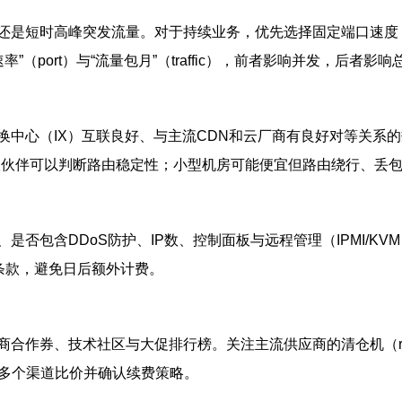
是短时高峰突发流量。对于持续业务，优先选择固定端口速度（如1
率”（port）与“流量包月”（traffic），前者影响并发，后者影
中心（IX）互联良好、与主流CDN和云厂商有良好对等关系的
联伙伴可以判断路由稳定性；小型机房可能便宜但路由绕行、丢
否包含DDoS防护、IP数、控制面板与远程管理（IPMI/K
条款，避免日后额外计费。
、技术社区与大促排行榜。关注主流供应商的清仓机（refurbish
前在多个渠道比价并确认续费策略。