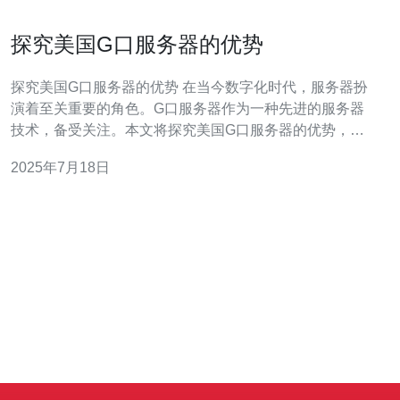
探究美国G口服务器的优势
探究美国G口服务器的优势 在当今数字化时代，服务器扮
演着至关重要的角色。G口服务器作为一种先进的服务器
技术，备受关注。本文将探究美国G口服务器的优势，帮
助读者更好地了解其价值。 G口服务器以其卓越的性能而
2025年7月18日
闻名。其处理器和内存配置均可提供出色的运行速度和稳
定性，能够满足高负载和大流量的需求。无论是用于网站
托管、数据中心运营还是大