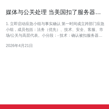
媒体与公关处理 当美国扣了服务器后
对外声明与客户沟通范例
1. 立即启动应急小组与事实确认 第一时间成立跨部门应急
小组，成员包括：法务（优先）、技术、安全、客服、市
场/公关与高层代表。小分段：- 技术：确认被扣服务器的
型号、所在地、物理访问记录与备份位置；- 安全：评估是
2026年4月21日
否存在数据泄露或被篡改的风险；- 法务：核查法律文书
（搜查令/扣押令）内容、管辖法院/机构与时效要求；- 公
关：准备对内/对外沟通模