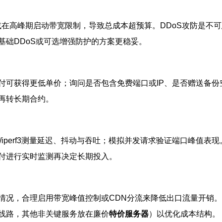
或在高峰期启动带宽限制，导致总成本超预算。DDoS攻防是不
基础DDoS或可选增强防护的方案更稳妥。
付可获得更低单价；询问是否包含免费端口或IP、是否赠送备
再转长期合约。
eroute/iperf3测量延迟、抖动与吞吐；模拟并发请求验证端
付进行实时监测再决定长期投入。
情况，合理启用带宽峰值控制或CDN分流来降低出口流量开销
线路，其他非关键服务放在廉价
特价服务器
）以优化成本结构。