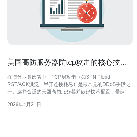
美国高防服务器防tcp攻击的核心技术
与配置要点解析
在海外业务部署中，TCP层攻击（如SYN Flood、
RST/ACK洪泛、半开连接耗尽）是最常见的DDoS手段之
一。选择合适的美国高防服务器并做好技术配置，是保证
线上服务稳定的第一步。 核心防护技术之一是SYN
2026年4月21日
Cookies，它在三次握手未完成时用散列验证减少半开连接
占用；结合调整内核参数可以显著提升抗SYN能力。建议
在内核开启net.ipv4