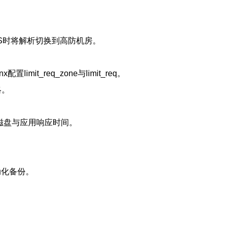
DDoS时将解析切换到高防机房。
it_req_zone与limit_req。
略。
内存、磁盘与应用响应时间。
动化备份。