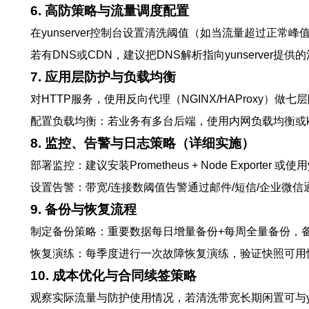
6. 高防策略与流量调度配置
在yunserver控制台设置清洗阈值（如当流量超过正常
若有DNS或CDN，建议把DNS解析指向yunserver提供
7. 应用层防护与负载均衡
对HTTP服务，使用反向代理（NGINX/HAProxy）做七层限流、
配置负载均衡：若业务有多台后端，使用内网负载均衡或keep
8. 监控、告警与日志策略（详细实施）
部署监控：建议安装Prometheus + Node Export
设置告警：带宽/连接数阈值告警通过邮件/短信/企业微
9. 备份与恢复流程
制定备份策略：重要数据每日增量备份+每周全量备份，备份存
恢复演练：每季度进行一次故障恢复演练，验证快照可用
10. 成本优化与合同续签策略
观察实际流量与防护使用情况，若清洗带宽长期闲置可与yu