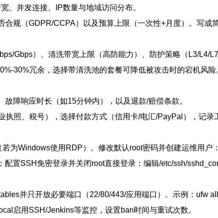
值带宽、并发连接、IP数量与地域访问分布。
规（GDPR/CCPA）以及预算上限（一次性+月度）。写成简单表
bps/Gbps）、清洗带宽上限（高防能力）、防护策略（L3/L4/
20%-30%冗余，选择带清洗池的套餐可降低被攻击时的宕机风险
、故障响应时长（如15分钟内），以及退款/赔偿条款。
执照、税号），选择付款方式（信用卡/电汇/PayPal），记
（若为Windows使用RDP）。修改默认root密码并创建运维用户
ps；配置SSH免密登录并关闭root直接登录：编辑/etc/ssh/sshd_config，P
开放必要端口（22/80/443/应用端口）。示例：ufw allow 22/tcp; 
ban/jail.local启用SSH/Jenkins等监控，设置ban时间与重试次数。