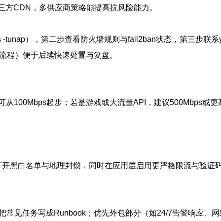
三方CDN，多供应商策略能提高抗风险能力。
 -tunap），第二步查看防火墙规则与fail2ban状态，第三步联
作流程）便于后续快速处置与复盘。
00Mbps起步；若是游戏或大流量API，建议500Mbps或
洗IP，打开黑白名单与地理封锁，同时在应用层启用更严格限流与验
见任务写成Runbook；优先外包部分（如24/7告警响应、网络