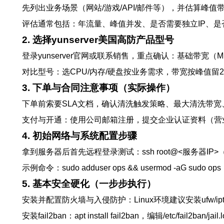
先列出业务场景（网站/游戏/API/邮件等），并估算峰
评估通常包括：年流量、峰值并发、是否需要独立IP、是否合
2. 选择yunserver美国高防产品型号
登录yunserver官网或联系销售，重点确认：基础带宽（M
对比型号：选CPU/内存/硬盘按业务需求，带宽按峰值留
3. 下单与合同注意事项（实际操作）
下单前索要SLA文档，确认清洗触发策略、最大清洗带宽
支付与开通：使用公司邮箱注册，提交企业认证资料（营业
4. 初始网络与系统配置步骤
拿到服务器后首先远程登录测试：ssh root@<服务器IP>
示例命令：sudo adduser ops && usermod -aG sudo o
5. 基本安全硬化（一步步执行）
安装并配置防火墙与入侵防护：Linux环境建议安装ufw/iptables并只
安装fail2ban：apt install fail2ban，编辑/etc/fail2