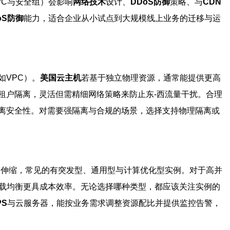
PC与安全组）会影响
网络技术
设计、
DDoS防御
策略、与
CDN
oS防御
能力，适合企业从小试点到大规模线上业务的迁移与运
如VPC）。
美国云主机
若基于独立物理资源，通常能提供更高
租户隔离，灵活但需精细网络策略来防止东-西流量干扰。合理
隔离安全性。对需要强隔离与合规的场景，选择支持物理隔离或
需伸缩，常见的有突发型、通用型与计算优化型实例。对于高并
负载均衡更具成本效率。无论选择哪种类型，都应该关注实例的
PS
与云服务器，能按业务需求调整资源配比并提供监控告警，