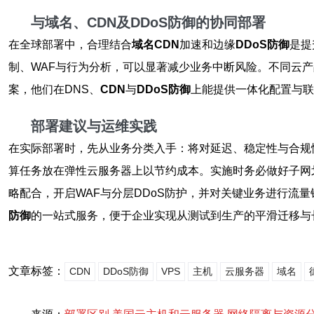
与域名、CDN及DDoS防御的协同部署
在全球部署中，合理结合
域名CDN
加速和边缘
DDoS防御
是提
制、WAF与行为分析，可以显著减少业务中断风险。不同云
案，他们在DNS、
CDN
与
DDoS防御
上能提供一体化配置与联
部署建议与运维实践
在实际部署时，先从业务分类入手：将对延迟、稳定性与合规
算任务放在弹性云服务器上以节约成本。实施时务必做好子网
略配合，开启WAF与分层DDoS防护，并对关键业务进行流
防御
的一站式服务，便于企业实现从测试到生产的平滑迁移与
文章标签：
CDN
DDoS防御
VPS
主机
云服务器
域名