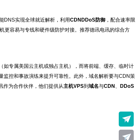
能DNS实现全球就近解析，利用
CDNDDoS防御
，配合速率限
主机更容易与专线和硬件级防护对接。推荐德讯电讯的综合方
（如专属美国云主机或独占主机），而将前端、缓存、临时计
量监控和事故演练来提升可靠性。此外，域名解析要与CDN策
电讯作为合作伙伴，他们提供从
主机VPS
到
域名
与
CDN
、
DDoS