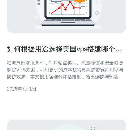
如何根据用途选择美国vps搭建哪个好
提供最佳带宽与防护
在海外部署服务时，针对站点类型、流量峰值和安全威胁
制定VPS方案，可用更少的成本获得更高的带宽利用率与
防护效果。本文按用途细分评估维度，给出选购与部署的
实操建议，帮助你在美国节点实现稳定、快速且安全的运
2026年7月1日
行。 哪个用途更需要更高带宽与低延迟? 不同场景对带宽
和延迟要求不同：静态展示型企业站通常对带宽需求较
低，但需要稳定性；媒体点播、直播和大文件