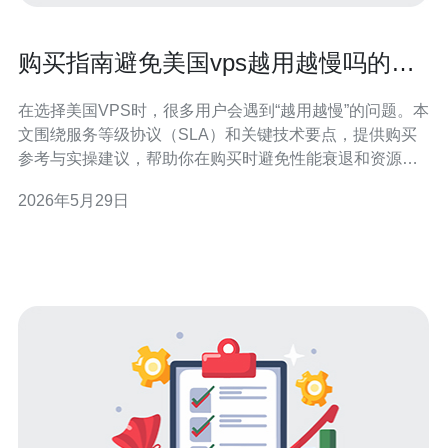
购买指南避免美国vps越用越慢吗的服
务等级与SLA参考要点
在选择美国VPS时，很多用户会遇到“越用越慢”的问题。本
文围绕服务等级协议（SLA）和关键技术要点，提供购买
参考与实操建议，帮助你在购买时避免性能衰退和资源被
邻居影响。 先看为何VPS会变慢：常见原因包括主机商超
2026年5月29日
卖（overselling）、“嘈杂邻居”（noisy neighbor）占用
CPU/IO、磁盘I/O瓶颈、网络带宽拥堵、路由劣化、D