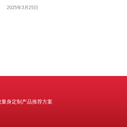
侵检测系统和流量清洗设备，能够及时识别并过滤掉恶意
2025年3月25日
流量，确保网站的正常运行。 美国作为全球最大的互联网
市场之一，拥有先进的网络基础设施和丰富的资源。选择
美国高防服务器不仅可以享
您量身定制产品推荐方案