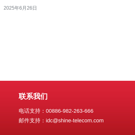
损失。因此，拥有一台高防服务器成为了保障网络安全的
2025年6月26日
重要手段。 美国作为网络技术发达的国家，拥有许多优秀
的网络安全公司和服务商。其高防服务器在网络安全方面
具有明显的优势，能够有效抵
联系我们
电话支持：00886-982-263-666
邮件支持：idc@shine-telecom.com