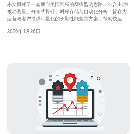
本文概述了一套面向美国区域的网络监测思路，结合主动/
被动测量、分布式探针、时序存储与自动化分析，旨在为
运营与客户提供可量化的长期性能监控方案，帮助快速判
断并定位与CN2线路相关的持续性问题。 哪些关键指标可
2026年4月26日
以用于判断CN2线路的长期性能? 判断线路长期性能应围
绕延迟（RTT）、抖动（jitter）、丢包率、可用带宽、吞
吐量以及路径稳定性展开。