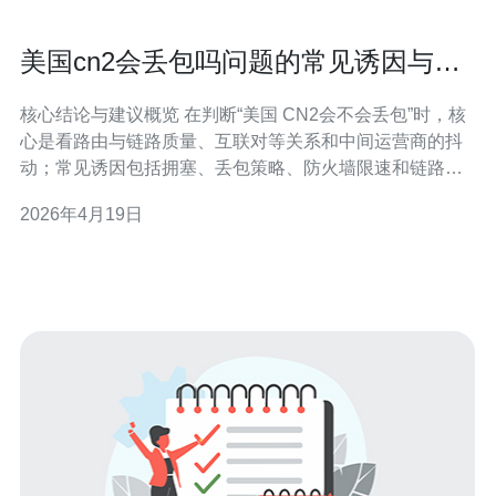
美国cn2会丢包吗问题的常见诱因与优
化建议汇总
核心结论与建议概览 在判断“美国 CN2会不会丢包”时，核
心是看路由与链路质量、互联对等关系和中间运营商的抖
动；常见诱因包括拥塞、丢包策略、防火墙限速和链路抖
动。要快速稳定建议先做端到端检测（如 MTR、ping、
2026年4月19日
iperf），并从服务器/VPS/主机配置、域名解析策略、
CDN和DDoS防御四方面入手优化，遇到带宽或路由问题