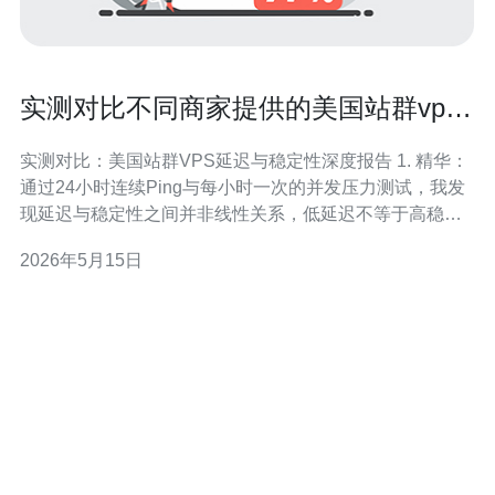
实测对比不同商家提供的美国站群vps
主机延迟与稳定性
实测对比：美国站群VPS延迟与稳定性深度报告 1. 精华：
通过24小时连续Ping与每小时一次的并发压力测试，我发
现延迟与稳定性之间并非线性关系，低延迟不等于高稳定
性。 2. 精华：某些号称“专为站群优化”的商家在丢包率与
2026年5月15日
跳数方面表现疲软，真实场景会导致SEO爬虫抓取失败与
收录波动。 3. 精华：选择美国站群VPS时，应优先看节点
质量、出口带