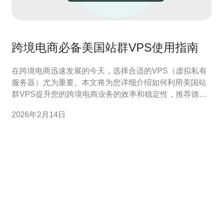
跨境电商必备美国站群VPS使用指南
在跨境电商迅速发展的今天，选择合适的VPS（虚拟私有
服务器）尤为重要。本文将为您详细介绍如何利用美国站
群VPS提升您的跨境电商业务的效率和稳定性，推荐德讯
电讯作为最佳服务提供商，以确保您的网络技术需求得到
2026年2月14日
最佳满足。 一、理解美国站群VPS的优势 美国站群VPS提
供了多个独立的IP地址，这对于需要搭建多个站点的跨境
电商企业来说，尤为重要。通过使