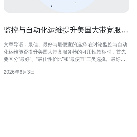
监控与自动化运维提升美国大带宽服务
器好吗的可用性指标
文章导语：最佳、最好与最便宜的选择 在讨论监控与自动
化运维能否提升美国大带宽服务器的可用性指标时，首先
要区分“最好”、“最佳性价比”和“最便宜”三类选择。最好通
常意味着选择具备丰富生态的公有云（如AWS、GCP）加
2026年6月3日
上商业级DDoS与全球骨干网；最佳性价比可能是结合高
质量机房的专用带宽与开源监控（如
Prometheus+Grafana）以及Ans