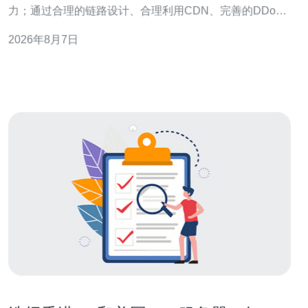
力；通过合理的链路设计、合理利用CDN、完善的DDoS
防御和DNS/域名策略，以及在传输层与应用层的优化，可
2026年8月7日
以把带宽优势转化为用户体验与成本效益的双重提升。本
文从优势、链路与互联、缓存/CDN策略、抗攻击与运维建
议五个方面展开，并推荐德讯电讯